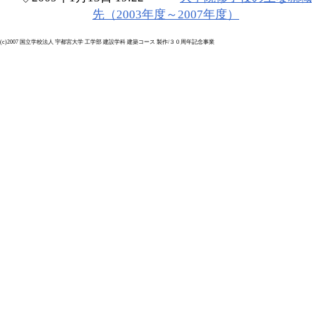
先（2003年度～2007年度）
(c)2007 国立学校法人 宇都宮大学 工学部 建設学科 建築コース 製作/３０周年記念事業